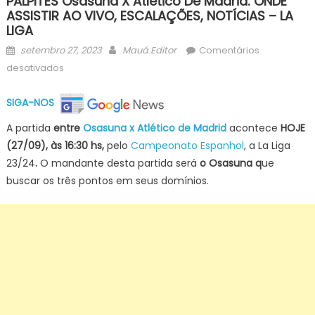
PALPITES Osasuna X Atlético De Madrid: ONDE
ASSISTIR AO VIVO, ESCALAÇÕES, NOTÍCIAS – LA
LIGA
Posted
Author
setembro 27, 2023
Mauá Editor
Comentários
on
em
desativados
PALPITES
Osasuna
SIGA-NOS
x
A partida
entre
Osasuna x Atlético de Madrid
acontece
HOJE
Atlético
(27/09)
, às 16:30 hs,
pelo
Campeonato Espanhol
, a La Liga
de
23/24
.
O mandante desta partida será
o Osasuna q
ue
Madrid:
ONDE
buscar os três pontos em seus domínios.
ASSISTIR
AO
VIVO,
ESCALAÇÕES,
NOTÍCIAS
–
LA
LIGA