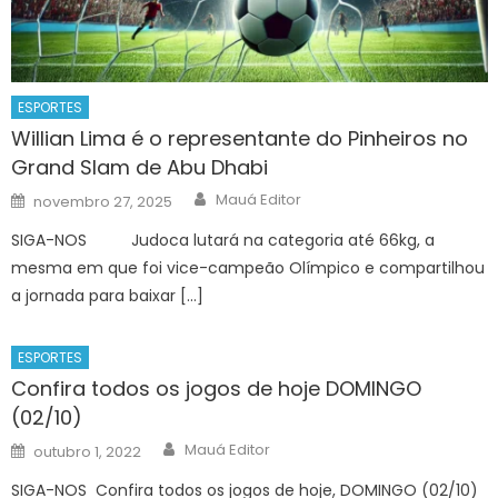
ESPORTES
Willian Lima é o representante do Pinheiros no
Grand Slam de Abu Dhabi
Author
Posted
Mauá Editor
novembro 27, 2025
on
SIGA-NOS Judoca lutará na categoria até 66kg, a
mesma em que foi vice-campeão Olímpico e compartilhou
a jornada para baixar […]
ESPORTES
Confira todos os jogos de hoje DOMINGO
(02/10)
Author
Posted
Mauá Editor
outubro 1, 2022
on
SIGA-NOS Confira todos os jogos de hoje, DOMINGO (02/10)