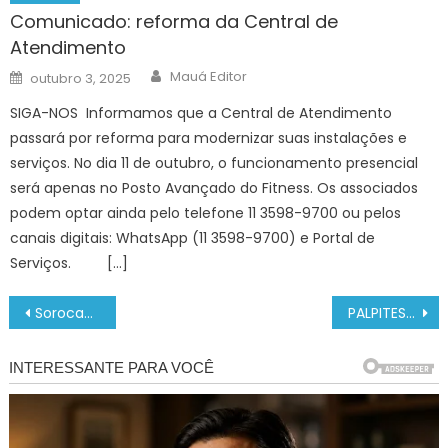
Comunicado: reforma da Central de
Atendimento
Author
Posted
Mauá Editor
outubro 3, 2025
on
SIGA-NOS Informamos que a Central de Atendimento
passará por reforma para modernizar suas instalações e
serviços. No dia 11 de outubro, o funcionamento presencial
será apenas no Posto Avançado do Fitness. Os associados
podem optar ainda pelo telefone 11 3598-9700 ou pelos
canais digitais: WhatsApp (11 3598-9700) e Portal de
Serviços. […]
Navegação
Sorocaba recebe “Oficina de Regionalização da Saúde” para discutir melhorias no setor – Agência de Notícias
PALPITES Granada x Betis e Celta x Alavés: ONDE ASSISTIR AO VIVO, NOTÍCIAS, ESCALAÇÕES – LA LIGA
de
Post