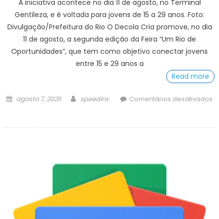
A iniciativa acontece no dia 11 de agosto, no Terminal
Gentileza, e é voltada para jovens de 15 a 29 anos. Foto:
Divulgação/Prefeitura do Rio O Decola Cria promove, no dia
11 de agosto, a segunda edição da Feira “Um Rio de
Oportunidades”, que tem como objetivo conectar jovens
entre 15 e 29 anos a
Read more
Posted
Author
agosto 7, 2026
speedinx
Comentários desativados
on
em
Feira
“Um
Rio
de
Oportunidades”
volta
ao
Terminal
Gentileza