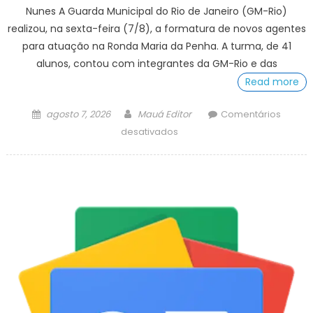
Nunes A Guarda Municipal do Rio de Janeiro (GM-Rio)
realizou, na sexta-feira (7/8), a formatura de novos agentes
para atuação na Ronda Maria da Penha. A turma, de 41
alunos, contou com integrantes da GM-Rio e das
Read more
Posted
Author
agosto 7, 2026
Mauá Editor
Comentários
on
em
desativados
Guarda
Municipal
capacita
novos
agentes
para
atuação
na
Ronda
Maria
da