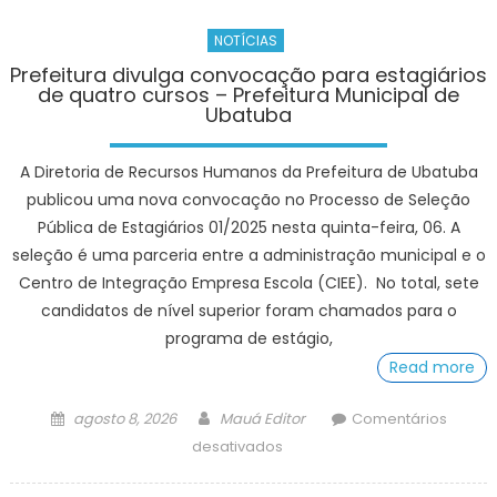
NOTÍCIAS
Prefeitura divulga convocação para estagiários
de quatro cursos – Prefeitura Municipal de
Ubatuba
A Diretoria de Recursos Humanos da Prefeitura de Ubatuba
publicou uma nova convocação no Processo de Seleção
Pública de Estagiários 01/2025 nesta quinta-feira, 06. A
seleção é uma parceria entre a administração municipal e o
Centro de Integração Empresa Escola (CIEE). No total, sete
candidatos de nível superior foram chamados para o
programa de estágio,
Read more
Posted
Author
agosto 8, 2026
Mauá Editor
Comentários
on
em
desativados
Prefeitura
divulga