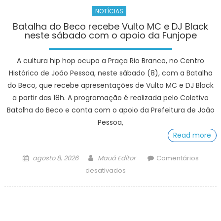
NOTÍCIAS
Batalha do Beco recebe Vulto MC e DJ Black
neste sábado com o apoio da Funjope
A cultura hip hop ocupa a Praça Rio Branco, no Centro
Histórico de João Pessoa, neste sábado (8), com a Batalha
do Beco, que recebe apresentações de Vulto MC e DJ Black
a partir das 18h. A programação é realizada pelo Coletivo
Batalha do Beco e conta com o apoio da Prefeitura de João
Pessoa,
Read more
Posted
Author
agosto 8, 2026
Mauá Editor
Comentários
on
em
desativados
Batalha
do
Beco
recebe