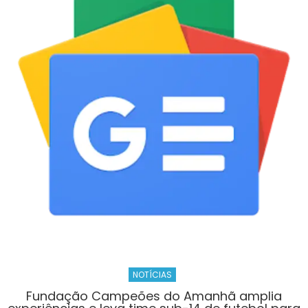
de
João
Pessoa
realiza
mais
de
300
atendimentos
em
Oitizeiro
NOTÍCIAS
Fundação Campeões do Amanhã amplia