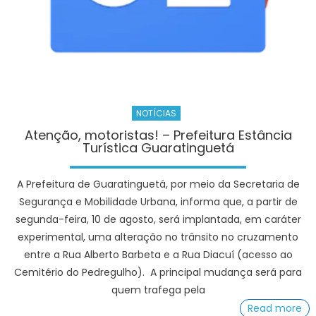
Maria
neste
sábado
(8)
–
Agência
de
NOTÍCIAS
Notícias
Atenção, motoristas! – Prefeitura Estância
Turística Guaratinguetá
A Prefeitura de Guaratinguetá, por meio da Secretaria de
Segurança e Mobilidade Urbana, informa que, a partir de
segunda-feira, 10 de agosto, será implantada, em caráter
experimental, uma alteração no trânsito no cruzamento
entre a Rua Alberto Barbeta e a Rua Diacuí (acesso ao
Cemitério do Pedregulho). A principal mudança será para
quem trafega pela
Read more