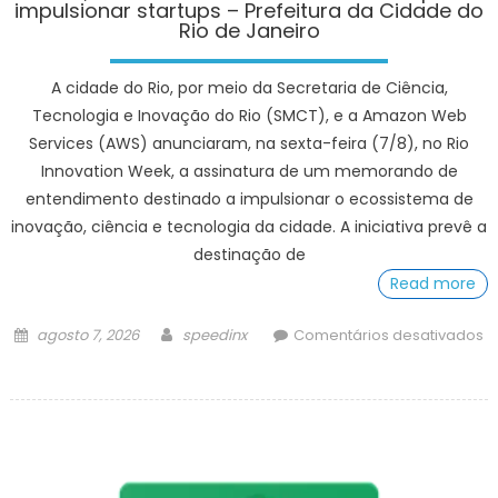
impulsionar startups – Prefeitura da Cidade do
Rio de Janeiro
A cidade do Rio, por meio da Secretaria de Ciência,
Tecnologia e Inovação do Rio (SMCT), e a Amazon Web
Services (AWS) anunciaram, na sexta-feira (7/8), no Rio
Innovation Week, a assinatura de um memorando de
entendimento destinado a impulsionar o ecossistema de
inovação, ciência e tecnologia da cidade. A iniciativa prevê a
destinação de
Read more
Posted
Author
agosto 7, 2026
speedinx
Comentários desativados
on
em
Prefeitura
do
Rio
e
AWS