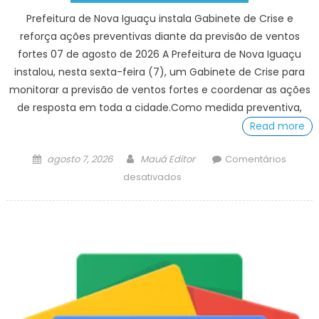
Prefeitura de Nova Iguaçu instala Gabinete de Crise e
reforça ações preventivas diante da previsão de ventos
fortes 07 de agosto de 2026 A Prefeitura de Nova Iguaçu
instalou, nesta sexta-feira (7), um Gabinete de Crise para
monitorar a previsão de ventos fortes e coordenar as ações
de resposta em toda a cidade.Como medida preventiva,
Read more
Posted
Author
agosto 7, 2026
Mauá Editor
Comentários
on
em
desativados
Prefeitura
de
Nova
Iguaçu
instala
Gabinete
de
Crise