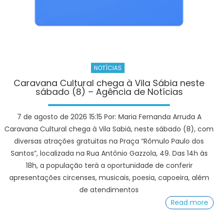
do
Rio
de
Janeiro
NOTÍCIAS
Caravana Cultural chega à Vila Sábia neste
sábado (8) – Agência de Notícias
7 de agosto de 2026 15:15 Por: Maria Fernanda Arruda A
Caravana Cultural chega à Vila Sabiá, neste sábado (8), com
diversas atrações gratuitas na Praça “Rômulo Paulo dos
Santos”, localizada na Rua Antônio Gazzola, 49. Das 14h às
18h, a população terá a oportunidade de conferir
apresentações circenses, musicais, poesia, capoeira, além
de atendimentos
Read more