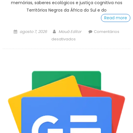
memórias, saberes ecológicos e justiça cognitiva nos
Territórios Negros da África do Sul e do
Read more
Posted
Author
agosto 7, 2026
Mauá Editor
Comentários
on
em
desativados
Projeto
ligado
ao
Neabi-
IFSP
é
aprovado
em
chamada
internacional
Fapesp–
NRF
–