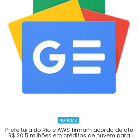
desafios
pós
implementação
do
ECA
Digital
no
Rio
Innovation
Week
–
Prefeitura
da
Cidade
do
Rio
de
NOTÍCIAS
Janeiro
Prefeitura do Rio e AWS firmam acordo de até
R$ 20,5 milhões em créditos de nuvem para