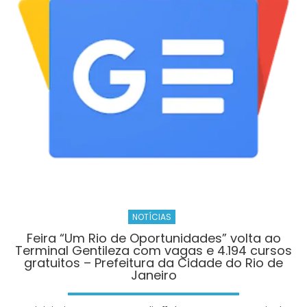
e
reforça
ações
preventivas
diante
da
previsão
de
ventos
fortes
NOTÍCIAS
Feira “Um Rio de Oportunidades” volta ao
Terminal Gentileza com vagas e 4.194 cursos
gratuitos – Prefeitura da Cidade do Rio de
Janeiro