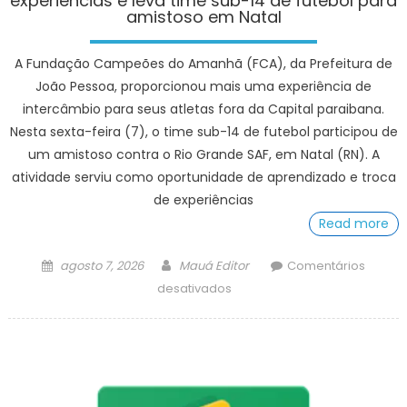
experiências e leva time sub-14 de futebol para
amistoso em Natal
A Fundação Campeões do Amanhã (FCA), da Prefeitura de
João Pessoa, proporcionou mais uma experiência de
intercâmbio para seus atletas fora da Capital paraibana.
Nesta sexta-feira (7), o time sub-14 de futebol participou de
um amistoso contra o Rio Grande SAF, em Natal (RN). A
atividade serviu como oportunidade de aprendizado e troca
de experiências
Read more
Posted
Author
agosto 7, 2026
Mauá Editor
Comentários
on
em
desativados
Fundação
Campeões
do
Amanhã
amplia