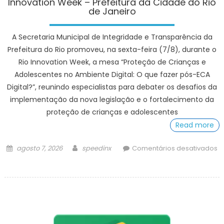
Innovation Week – Prefeitura da Cidade do Rio
de Janeiro
A Secretaria Municipal de Integridade e Transparência da
Prefeitura do Rio promoveu, na sexta-feira (7/8), durante o
Rio Innovation Week, a mesa “Proteção de Crianças e
Adolescentes no Ambiente Digital: O que fazer pós-ECA
Digital?”, reunindo especialistas para debater os desafios da
implementação da nova legislação e o fortalecimento da
proteção de crianças e adolescentes
Read more
Posted
Author
agosto 7, 2026
speedinx
Comentários desativados
on
em
Ministra
e
especialistas
discutem
os