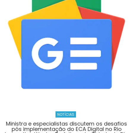
experiências
e
leva
time
sub-
14
de
futebol
para
amistoso
em
Natal
NOTÍCIAS
Ministra e especialistas discutem os desafios
pós implementação do ECA Digital no Rio