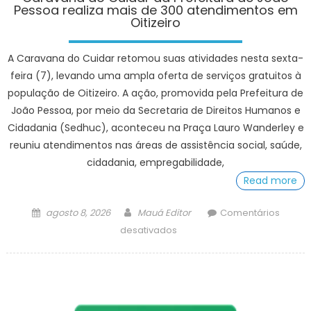
Pessoa realiza mais de 300 atendimentos em
Oitizeiro
A Caravana do Cuidar retomou suas atividades nesta sexta-
feira (7), levando uma ampla oferta de serviços gratuitos à
população de Oitizeiro. A ação, promovida pela Prefeitura de
João Pessoa, por meio da Secretaria de Direitos Humanos e
Cidadania (Sedhuc), aconteceu na Praça Lauro Wanderley e
reuniu atendimentos nas áreas de assistência social, saúde,
cidadania, empregabilidade,
Read more
Posted
Author
agosto 8, 2026
Mauá Editor
Comentários
on
em
desativados
Caravana
do
Cuidar
da
Prefeitura