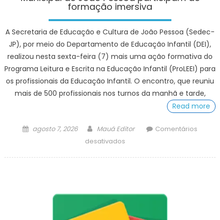
Rio
formação imersiva
de
Janeiro
A Secretaria de Educação e Cultura de João Pessoa (Sedec-
JP), por meio do Departamento de Educação Infantil (DEI),
realizou nesta sexta-feira (7) mais uma ação formativa do
Programa Leitura e Escrita na Educação Infantil (ProLEEI) para
os profissionais da Educação Infantil. O encontro, que reuniu
mais de 500 profissionais nos turnos da manhã e tarde,
Read more
Posted
Author
agosto 7, 2026
Mauá Editor
Comentários
on
em
desativados
Profissionais
da
Educação
Infantil
da
Rede
Municipal