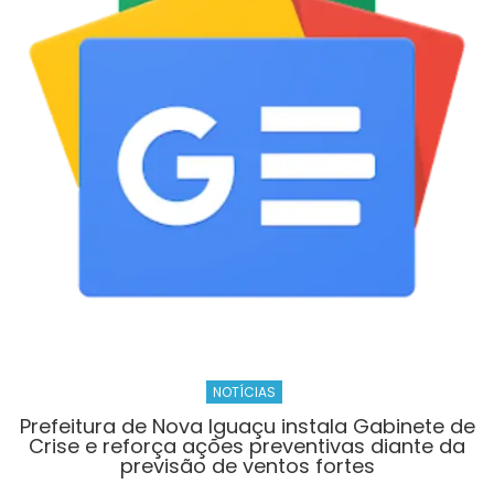
de
João
Pessoa
participam
de
formação
imersiva
NOTÍCIAS
Prefeitura de Nova Iguaçu instala Gabinete de
Crise e reforça ações preventivas diante da
previsão de ventos fortes