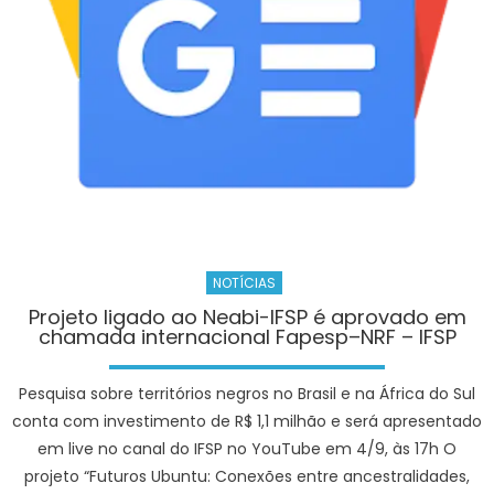
Penha
–
Prefeitura
da
Cidade
do
Rio
de
Janeiro
NOTÍCIAS
Projeto ligado ao Neabi-IFSP é aprovado em
chamada internacional Fapesp–NRF – IFSP
Pesquisa sobre territórios negros no Brasil e na África do Sul
conta com investimento de R$ 1,1 milhão e será apresentado
em live no canal do IFSP no YouTube em 4/9, às 17h O
projeto “Futuros Ubuntu: Conexões entre ancestralidades,