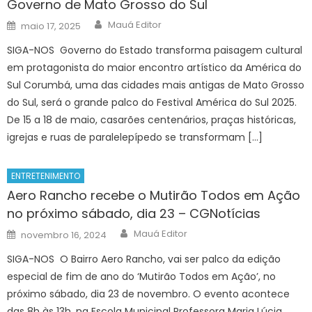
Governo de Mato Grosso do Sul
Author
Posted
Mauá Editor
maio 17, 2025
on
SIGA-NOS Governo do Estado transforma paisagem cultural
em protagonista do maior encontro artístico da América do
Sul Corumbá, uma das cidades mais antigas de Mato Grosso
do Sul, será o grande palco do Festival América do Sul 2025.
De 15 a 18 de maio, casarões centenários, praças históricas,
igrejas e ruas de paralelepípedo se transformam […]
ENTRETENIMENTO
Aero Rancho recebe o Mutirão Todos em Ação
no próximo sábado, dia 23 – CGNotícias
Author
Posted
Mauá Editor
novembro 16, 2024
on
SIGA-NOS O Bairro Aero Rancho, vai ser palco da edição
especial de fim de ano do ‘Mutirão Todos em Ação’, no
próximo sábado, dia 23 de novembro. O evento acontece
das 8h às 13h, na Escola Municipal Professora Maria Lúcia