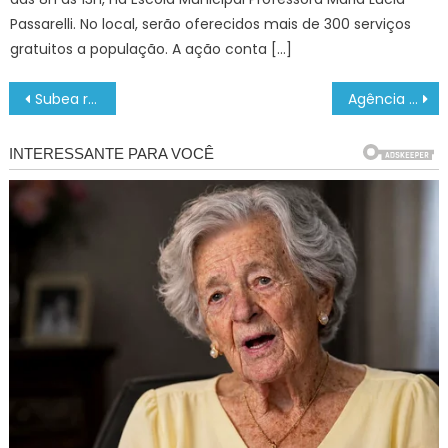
Passarelli. No local, serão oferecidos mais de 300 serviços
gratuitos a população. A ação conta […]
Navegação
Subea realiza ação de adoção de cães neste domingo – CGNotícias
Agência Minas Gerais | Agricultor diversifica produção por meio da apicultura na Serra da Canastra
de
Post