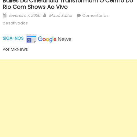
Bailes Da Cinelândia Transformam O Centro Do
Rio Com Shows Ao Vivo
Posted
Author
fevereiro 7, 2026
Mauá Editor
Comentários
on
em
desativados
Bailes
da
SIGA-NOS
Cinelândia
Por MRNews
transformam
o
centro
do
Rio
com
shows
ao
vivo