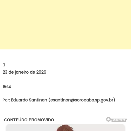
de
Notí
23 de janeiro de 2026
15:14
Por:
Eduardo Santinon (
esantinon@sorocaba.sp.gov.br
)