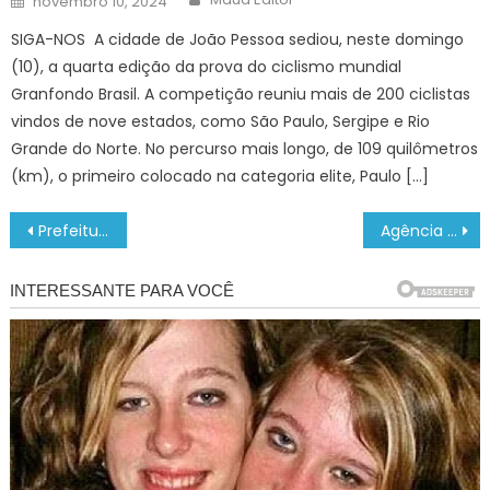
novembro 10, 2024
on
SIGA-NOS A cidade de João Pessoa sediou, neste domingo
(10), a quarta edição da prova do ciclismo mundial
Granfondo Brasil. A competição reuniu mais de 200 ciclistas
vindos de nove estados, como São Paulo, Sergipe e Rio
Grande do Norte. No percurso mais longo, de 109 quilômetros
(km), o primeiro colocado na categoria elite, Paulo […]
Navegação
Prefeitura planeja espaços arborizados com espécies nativas – CGNotícias
Agência Minas Gerais | Governo de Minas inaugura novas estruturas do Colégio Tiradentes de Passos
de
Post