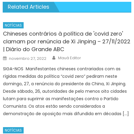
Related Articles
NOTÍCIAS
Chineses contrários à política de 'covid zero'
clamam por renúncia de Xi Jinping – 27/11/2022
| Diário do Grande ABC
Author
Posted
Mauá Editor
novembro 27, 2022
on
SIGA-NOS Manifestantes chineses contrariados com as
rígidas medidas da política “covid zero” pediram neste
domingo, 27, a renúncia do presidente da China, Xi Jinping.
Desde sábado, 26, autoridades de pelo menos oito cidades
lutam para suprimir as manifestações contra o Partido
Comunista. Os atos estão sendo considerados a
demonstração de oposição mais difundida em décadas […]
NOTÍCIAS