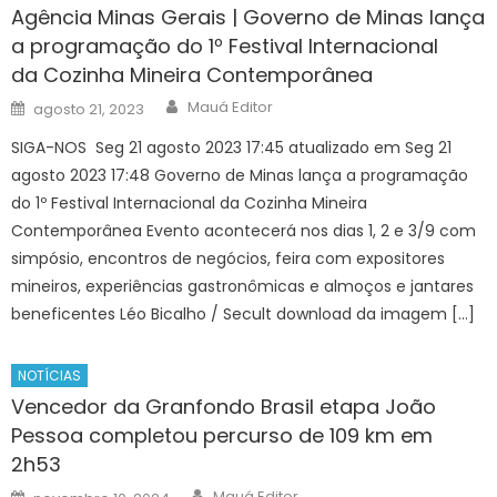
Agência Minas Gerais | Governo de Minas lança
a programação do 1º Festival Internacional
da Cozinha Mineira Contemporânea
Author
Posted
Mauá Editor
agosto 21, 2023
on
SIGA-NOS Seg 21 agosto 2023 17:45 atualizado em Seg 21
agosto 2023 17:48 Governo de Minas lança a programação
do 1º Festival Internacional da Cozinha Mineira
Contemporânea Evento acontecerá nos dias 1, 2 e 3/9 com
simpósio, encontros de negócios, feira com expositores
mineiros, experiências gastronômicas e almoços e jantares
beneficentes Léo Bicalho / Secult download da imagem […]
NOTÍCIAS
Vencedor da Granfondo Brasil etapa João
Pessoa completou percurso de 109 km em
2h53
Author
Posted
Mauá Editor