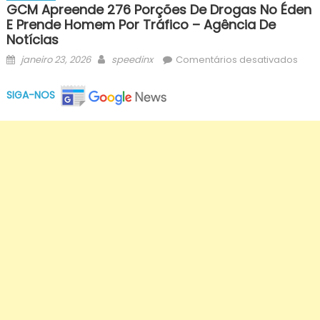
GCM Apreende 276 Porções De Drogas No Éden
E Prende Homem Por Tráfico – Agência De
Notícias
Posted
Author
em
janeiro 23, 2026
speedinx
Comentários desativados
on
GCM
apr
SIGA-NOS
276
porç
de
drog
no
Éden
e
pre
hom
por
tráfi
–
Agên