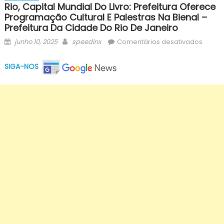
Rio, Capital Mundial Do Livro: Prefeitura Oferece
Programação Cultural E Palestras Na Bienal –
Prefeitura Da Cidade Do Rio De Janeiro
Posted
Author
em
junho 10, 2025
speedinx
Comentários desativados
on
Rio,
Capita
SIGA-NOS
Mundia
do
Livro:
Prefei
ofere
progr
cultura
e
palest
na
Bienal
–
Prefei