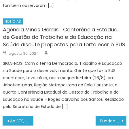
também observaram […]
NOTÍCIAS
Agência Minas Gerais | Conferência Estadual
de Gestão do Trabalho e da Educação na
Saúde discute propostas para fortalecer o SUS
Author
Posted
agosto 30, 2024
on
SIGA-NOS Com o tema Democracia, Trabalho e Educação
na Saúde para o desenvolvimento: Gente que faz o SUS
acontecer, teve início, nesta segunda-feira (26/8), em
Jaboticatubas, Região Metropolitana de Belo Horizonte, a
quarta Conferência Estadual da Gestão do Trabalho e da
Educação na Saúde – Roges Carvalho dos Santos. Realizado
pela Secretaria de Estado de […]
Navegação
Ao STF, Bolsonaro nega ter cogitado plano de golpe de Estado
Fundac abre inscrições para oficinas de informática – Prefeitura Municipal de Ubatuba
de