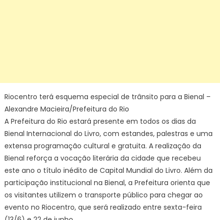
da
Cidad
do
Rio
de
Janeir
Riocentro terá esquema especial de trânsito para a Bienal –
Alexandre Macieira/Prefeitura do Rio
A Prefeitura do Rio estará presente em todos os dias da
Bienal Internacional do Livro, com estandes, palestras e uma
extensa programação cultural e gratuita. A realização da
Bienal reforça a vocação literária da cidade que recebeu
este ano o título inédito de Capital Mundial do Livro. Além da
participação institucional na Bienal, a Prefeitura orienta que
os visitantes utilizem o transporte público para chegar ao
evento no Riocentro, que será realizado entre sexta-feira
(13/6) e 22 de junho.