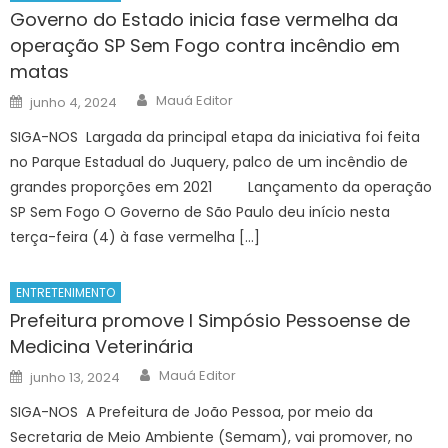
Governo do Estado inicia fase vermelha da
operação SP Sem Fogo contra incêndio em
matas
Author
Posted
Mauá Editor
junho 4, 2024
on
SIGA-NOS Largada da principal etapa da iniciativa foi feita
no Parque Estadual do Juquery, palco de um incêndio de
grandes proporções em 2021 Lançamento da operação
SP Sem Fogo O Governo de São Paulo deu início nesta
terça-feira (4) à fase vermelha […]
ENTRETENIMENTO
Prefeitura promove I Simpósio Pessoense de
Medicina Veterinária
Author
Posted
Mauá Editor
junho 13, 2024
on
SIGA-NOS A Prefeitura de João Pessoa, por meio da
Secretaria de Meio Ambiente (Semam), vai promover, no