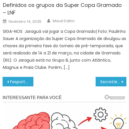
Definidos os grupos da Super Copa Gramado
– LNF
Author
Posted
Mauá Editor
fevereiro 14, 2025
on
SIGA-NOS Jaraguá vai jogar a Copa Gramado| Foto: Paulinho
Sauer A organização da Super Copa Gramado de divulgou as
chaves da primeira fase do torneio de pré-temporada, que
será realizado de 14 a 21 de março, na cidade de Gramado
(RS). O Jaraguá está no Grupo B, junto com Atlântico,
Magnus e Praia Clube. Porém, […]
Navegação
Fesporte divulga relação dos campeões dos Jogos Abertos da Terceira Idade
Secretário de Mato Grosso do Sul representa Consed em seminário no Ministério da Educação
de
Post