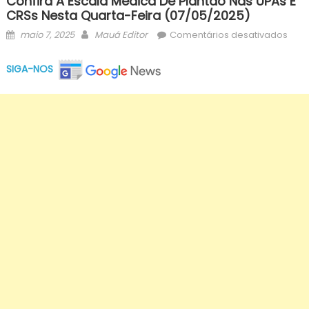
Confira A Escala Médica De Plantão Nas UPAs E
CRSs Nesta Quarta-Feira (07/05/2025)
Posted
Author
em
maio 7, 2025
Mauá Editor
Comentários desativados
on
Conf
a
SIGA-NOS
esca
méd
de
plan
nas
UPA
e
CRS
nest
quar
feira
(07/