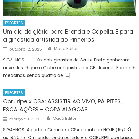
ESPORTES
Um dia de glória para Brenda e Capella. E para
a ginástica artística do Pinheiros
Author
Posted
Mauá Editor
outubro 12, 2025
on
SIGA-NOS Os dois ginastas do Azul e Preto ganharam
nove das 19 que o Clube conquistou no CBI Juvenil Foram 19
medalhas, sendo quatro de […]
ESPORTES
Coruripe x CSA: ASSISTIR AO VIVO, PALPITES,
ESCALAÇÕES – COPA ALAGOAS
Author
Posted
Mauá Editor
março 23, 2023
on
SIGA-NOS A partida Coruripe x CSA acontece HOJE (19/03)
às 19:30 hs. O mandante da partida é o CORURIPE que busca