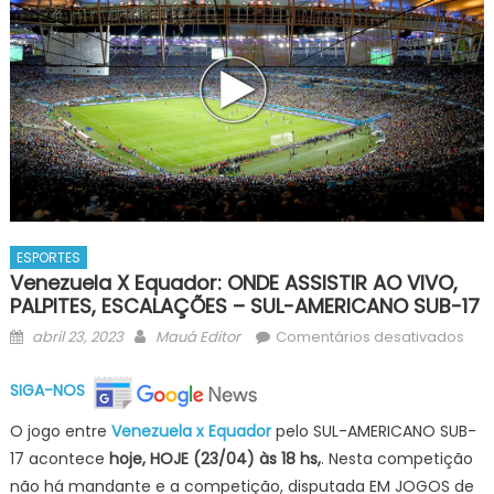
ESPORTES
Venezuela X Equador: ONDE ASSISTIR AO VIVO,
PALPITES, ESCALAÇÕES – SUL-AMERICANO SUB-17
Posted
Author
em
abril 23, 2023
Mauá Editor
Comentários desativados
on
Ven
x
SIGA-NOS
Equ
O jogo entre
Venezuela x Equador
pelo SUL-AMERICANO SUB-
OND
17 acontece
hoje, HOJE (23/04)
às 18
hs,
. Nesta competição
ASSI
não há mandante e a competição, disputada EM JOGOS de
AO