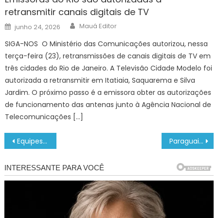
retransmitir canais digitais de TV
Author
Posted
Mauá Editor
junho 24, 2026
on
SIGA-NOS O Ministério das Comunicações autorizou, nessa
terça-feira (23), retransmissões de canais digitais de TV em
três cidades do Rio de Janeiro. A Televisão Cidade Modelo foi
autorizada a retransmitir em Itatiaia, Saquarema e Silva
Jardim. O próximo passo é a emissora obter as autorizações
de funcionamento das antenas junto à Agência Nacional de
Telecomunicações […]
Navegação
Equipes do “HumanizAção” atuam em diferentes locais da cidade e acolhem 37 pessoas em situação de rua neste sábado (22) – Agência de Notícias
Paraguai x Chile: ONDE ASSISTIR AO VIVO, PALPITES, ESCALAÇÕES – SUL-AMERICANO SUB-17
de
Post