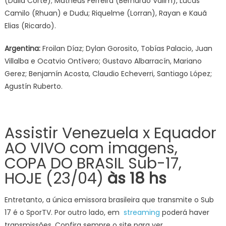
(Dalla Corte); Matheus Ferreira (Bernardo Valim), Lucas
Camilo (Rhuan) e Dudu; Riquelme (Lorran), Rayan e Kauã
Elias (Ricardo).
Argentina:
Froilan Díaz; Dylan Gorosito, Tobías Palacio, Juan
Villalba e Ocatvio Ontívero; Gustavo Albarracín, Mariano
Gerez; Benjamín Acosta, Claudio Echeverri, Santiago López;
Agustín Ruberto.
Assistir Venezuela x Equador
AO VIVO com imagens,
COPA DO BRASIL Sub-17,
HOJE (23/04)
às 18 hs
Entretanto, a única emissora brasileira que transmite o Sub
17 é o SporTV. Por outro lado, em
streaming
poderá haver
transmissões. Confira sempre o site para ver.