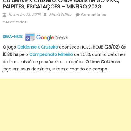
Caldense X Cruzeiro: ONDE ASSISTIR AO VIVO,
PALPITES, ESCALAÇÕES – MINEIRO 2023
Posted
Author
fevereiro 23, 2023
Mauá Editor
Comentários
on
em
desativados
Caldense
x
SIGA-NOS
Cruzeiro:
O jogo
Caldense x Cruzeiro
acontece HOJE
, HOJE (23/02) às
ONDE
16:30 hs
pelo
Campeonato Mineiro
de 2023, confira detalhes
ASSISTIR
de transmissão e prováveis escalações.
O time Caldense
AO
VIVO,
joga em seus domínios, e tem o mando de campo.
PALPITES,
ESCALAÇÕES
–
MINEIRO
2023