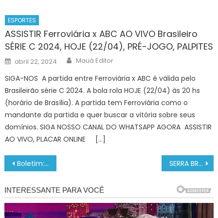
ESPORTES
ASSISTIR Ferroviária x ABC AO VIVO Brasileiro
SÉRIE C 2024, HOJE (22/04), PRÉ-JOGO, PALPITES
Author
Posted
Mauá Editor
abril 22, 2024
on
SIGA-NOS A partida entre Ferroviária x ABC é válida pelo
Brasileirão série C 2024. A bola rola HOJE (22/04) às 20 hs
(horário de Brasília). A partida tem Ferroviária como o
mandante da partida e quer buscar a vitória sobre seus
domínios. SIGA NOSSO CANAL DO WHATSAPP AGORA ASSISTIR
AO VIVO, PLACAR ONLINE […]
Navegação
Boletim: situação e ações de apoio no Litoral Norte (23/2 – 13h) | Governo do Estado de São Paulo
SERRA BRANCA x AUTO ESPORTE: ONDE ASSISTIR AO VIVO, PALPITES, ESCALAÇÕES – PARAIBANO 2023
de
Post