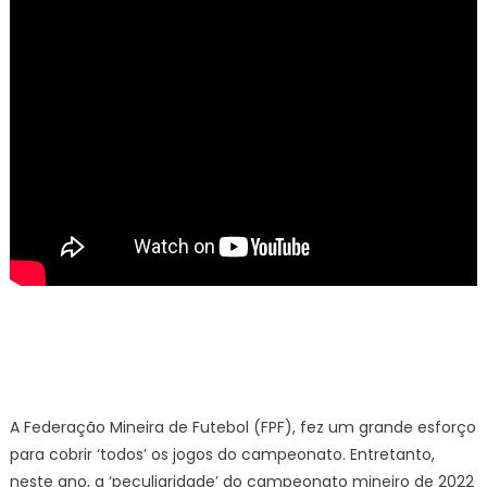
A Federação Mineira de Futebol (FPF), fez um grande esforço
para cobrir ‘todos’ os jogos do campeonato. Entretanto,
neste ano, a ‘peculiaridade’ do campeonato mineiro de 2022