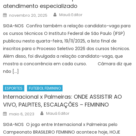
atendimento especializado
Author
Posted
Mauá Editor
novembro 20, 2025
on
SIGA-NOS Confira também a relação candidato-vaga para
os cursos técnicos O Instituto Federal de São Paulo (IFSP)
publicou nesta quarta-feira, 19/11/2025, a lista final de
inscritos para o Processo Seletivo 2026 dos cursos técnicos.
Além disso, foi divulgada a relação candidato-vaga, que
mostra a concorrência em cada curso. Câmara diz que
não […]
ESPORTES
FUTEBOL FEMININO
Internacional x Palmeiras: ONDE ASSISTIR AO
VIVO, PALPITES, ESCALAÇÕES – FEMININO
Author
Posted
Mauá Editor
maio 6, 2023
on
SIGA-NOS O jogo entre Internacional x Palmeiras pelo
Campeonato BRASILEIRO FEMININO acontece hoje, HOJE