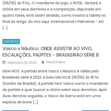
(06/05) às 11 hs,. O mandante do jogo, o INTER, tentará a
vitória em seus domínios e a competição, disputada em
quatro fases, está assim dividida, como mostra a tabela no
final do artigo. Ao vivo aqui Internacional x Palmeiras – AO
[…]
ESPORTES
Vasco x Náutico: ONDE ASSISTIR AO VIVO,
ESCALAÇÕES, PALPITES – BRASILEIRÃO SÉRIE B
Author
Posted
Mauá Editor
setembro 15, 2022
on
SIGA-NOS A partida entre Vasco x Náutico é válida pelo
Brasileirão série B 2022. A bola rola HOJE (16/09) às 19 hs
(horário de Brasília). A partida tem Vasco como o mandante
da partida e quer buscar a vitória sobre seus domínios. Após
duas derrotas seguidas, o Vasco da Gama está em uma
espécie de brete […]