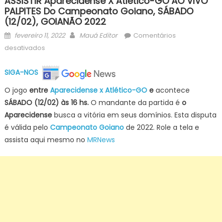
ASSISTIR Aparecidense X Atlético-GO AO VIVO
PALPITES Do Campeonato Goiano, SÁBADO
(12/02), GOIANÃO 2022
Posted
Author
fevereiro 11, 2022
Mauá Editor
Comentários
on
em
desativados
ASSISTIR
Aparecidense
SIGA-NOS
x
O jogo
entre
Aparecidense x Atlético-GO
e
acontece
Atlético-
SÁBADO (12/02) às 16 hs.
O mandante da partida é
o
GO
Aparecidense
busca a vitória em seus domínios. Esta disputa
AO
VIVO
é válida pelo
Campeonato Goiano
de 2022. Role a tela e
PALPITES
assista aqui mesmo no
MRNews
do
Campeonato
Goiano,
SÁBADO
(12/02),
GOIANÃO
2022