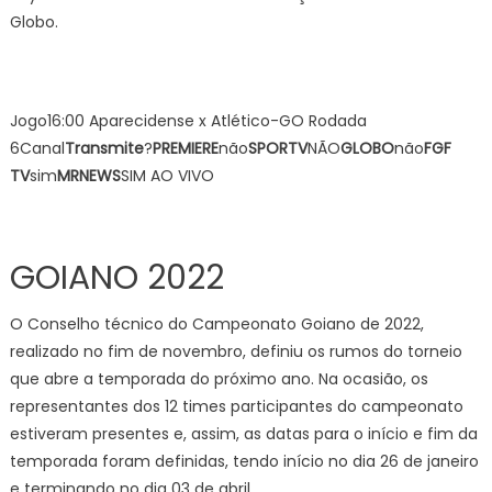
Globo.
Jogo16:00 Aparecidense x Atlético-GO Rodada
6Canal
Transmite
?
PREMIERE
não
SPORTV
NÃO
GLOBO
não
FGF
TV
sim
MRNEWS
SIM AO VIVO
GOIANO 2022
O Conselho técnico do Campeonato Goiano de 2022,
realizado no fim de novembro, definiu os rumos do torneio
que abre a temporada do próximo ano. Na ocasião, os
representantes dos 12 times participantes do campeonato
estiveram presentes e, assim, as datas para o início e fim da
temporada foram definidas, tendo início no dia 26 de janeiro
e terminando no dia 03 de abril.