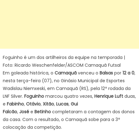
o
3º
lugar
da
LNF
Silver
–
LNF
Foguinho é um dos artilheiros da equipe na temporada |
Foto: Ricardo Weschenfelder/ASCOM Camaquã Futsal
Em goleada histórica, o
Camaquã
venceu o
Balsas
por
12 a 0
,
nesta terça-feira (07), no Ginásio Municipal de Esportes
Wadislau Niemxeski, em Camaquã (RS), pela 12ª rodada da
LNF Silver.
Foguinho
marcou quatro vezes,
Henrique Luft
duas,
e
Fabinho
,
Otávio
,
Xitão
,
Lucas
,
Gui
Falcão
,
José
e
Betinho
completaram a contagem dos donos
da casa. Com o resultado, o Camaquã sobe para a 3ª
colocação da competição.