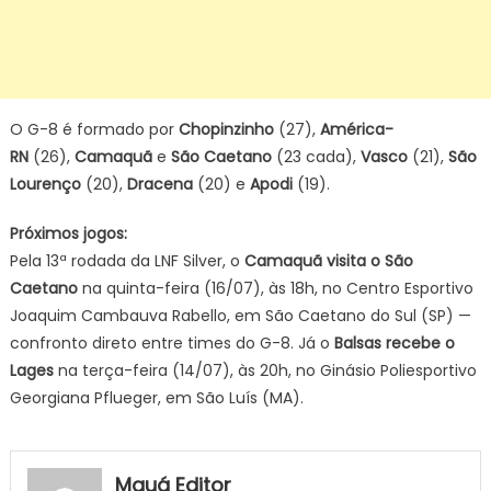
O G-8 é formado por
Chopinzinho
(27),
América-
RN
(26),
Camaquã
e
São Caetano
(23 cada),
Vasco
(21),
São
Lourenço
(20),
Dracena
(20) e
Apodi
(19).
Próximos jogos:
Pela 13ª rodada da LNF Silver, o
Camaquã visita o São
Caetano
na quinta-feira (16/07), às 18h, no Centro Esportivo
Joaquim Cambauva Rabello, em São Caetano do Sul (SP) —
confronto direto entre times do G-8. Já o
Balsas recebe o
Lages
na terça-feira (14/07), às 20h, no Ginásio Poliesportivo
Georgiana Pflueger, em São Luís (MA).
Mauá Editor