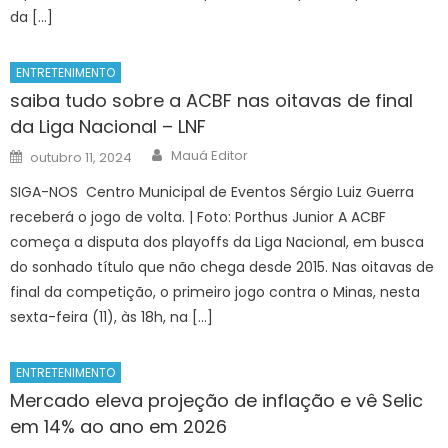
da […]
ENTRETENIMENTO
saiba tudo sobre a ACBF nas oitavas de final
da Liga Nacional – LNF
Author
Posted
Mauá Editor
outubro 11, 2024
on
SIGA-NOS Centro Municipal de Eventos Sérgio Luiz Guerra
receberá o jogo de volta. | Foto: Porthus Junior A ACBF
começa a disputa dos playoffs da Liga Nacional, em busca
do sonhado título que não chega desde 2015. Nas oitavas de
final da competição, o primeiro jogo contra o Minas, nesta
sexta-feira (11), às 18h, na […]
ENTRETENIMENTO
Mercado eleva projeção de inflação e vê Selic
em 14% ao ano em 2026