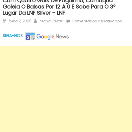
Com Quatro Gols De Foguinho, Camaquã
Goleia O Balsas Por 12 A 0 E Sobe Para O 3º
Lugar Da LNF Silver – LNF
Posted
Author
em
julho 7, 2026
Mauá Editor
Comentários desativados
on
Com
quat
SIGA-NOS
gols
de
Fogui
Cam
golei
o
Bals
por
12
a
0
e
sobe
para