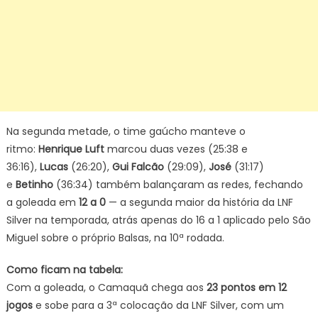
Na segunda metade, o time gaúcho manteve o
ritmo:
Henrique Luft
marcou duas vezes (25:38 e
36:16),
Lucas
(26:20),
Gui Falcão
(29:09),
José
(31:17)
e
Betinho
(36:34) também balançaram as redes, fechando
a goleada em
12 a 0
— a segunda maior da história da LNF
Silver na temporada, atrás apenas do 16 a 1 aplicado pelo São
Miguel sobre o próprio Balsas, na 10ª rodada.
Como ficam na tabela:
Com a goleada, o Camaquã chega aos
23 pontos em 12
jogos
e sobe para a 3ª colocação da LNF Silver, com um