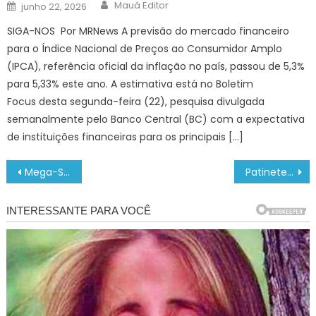
Author
Posted
Mauá Editor
junho 22, 2026
on
SIGA-NOS Por MRNews A previsão do mercado financeiro
para o Índice Nacional de Preços ao Consumidor Amplo
(IPCA), referência oficial da inflação no país, passou de 5,3%
para 5,33% este ano. A estimativa está no Boletim
Focus desta segunda-feira (22), pesquisa divulgada
semanalmente pelo Banco Central (BC) com a expectativa
de instituições financeiras para os principais […]
Navegação
Mega-Sena acumula novamente e prêmio principal vai para R$ 45 milhões
Patinetes compartilhados entram em operação na Capital – CGNotícias
de
Post