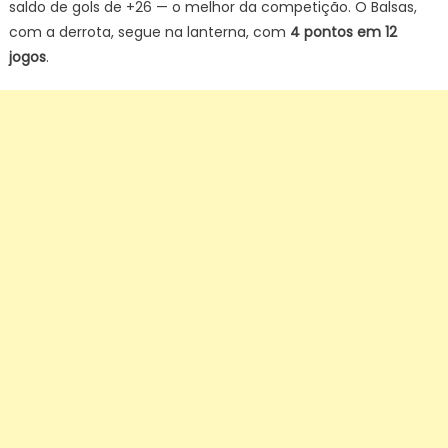
saldo de gols de +26 — o melhor da competição. O Balsas,
com a derrota, segue na lanterna, com
4 pontos em 12
jogos
.