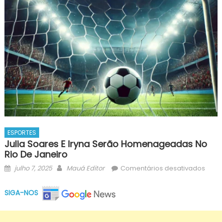
ESPORTES
Julia Soares E Iryna Serão Homenageadas No
Rio De Janeiro
Posted
Author
em
julho 7, 2025
Mauá Editor
Comentários desativados
on
Julia
Soar
SIGA-NOS
e
Iryna