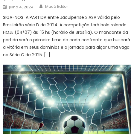
Author
Posted
Mauá Editor
julho 4, 2024
on
SIGA-NOS A PARTIDA entre Jacuipense x ASA válida pelo
Brasileirão série D de 2024. A competição terá bola rolando
HOJE (04/07) às 15 hs (horário de Brasília). O mandante da
partida será o primeiro time de cada confronto que buscará
a vitória em seus domínios e a jornada para alçar uma vaga
na Série C de 2025. […]