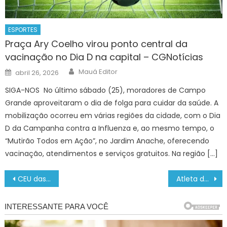
ESPORTES
Praça Ary Coelho virou ponto central da
vacinação no Dia D na capital – CGNotícias
Author
Posted
Mauá Editor
abril 26, 2026
on
SIGA-NOS No último sábado (25), moradores de Campo
Grande aproveitaram o dia de folga para cuidar da saúde. A
mobilização ocorreu em várias regiões da cidade, com o Dia
D da Campanha contra a Influenza e, ao mesmo tempo, o
“Mutirão Todos em Ação”, no Jardim Anache, oferecendo
vacinação, atendimentos e serviços gratuitos. Na região […]
Navegação
CEU das Artes tem programação gratuita para as férias de julho – Agência de Notícias
Atleta de Campo Grande conquista prata no Brasileiro com apoio do Auxílio-Atleta – CGNotícias
de
Post